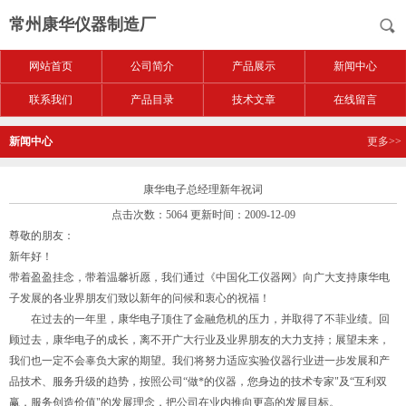
常州康华仪器制造厂
网站首页
公司简介
产品展示
新闻中心
联系我们
产品目录
技术文章
在线留言
新闻中心
更多>>
康华电子总经理新年祝词
点击次数：5064 更新时间：2009-12-09
尊敬的朋友：
新年好！
带着盈盈挂念，带着温馨祈愿，我们通过《中国化工仪器网》向广大支持康华电
子发展的各业界朋友们致以新年的问候和衷心的祝福！
在过去的一年里，康华电子顶住了金融危机的压力，并取得了不菲业绩。回
顾过去，康华电子的成长，离不开广大行业及业界朋友的大力支持；展望未来，
我们也一定不会辜负大家的期望。我们将努力适应实验仪器行业进一步发展和产
品技术、服务升级的趋势，按照公司“做*的仪器，您身边的技术专家"及“互利双
赢，服务创造价值"的发展理念，把公司在业内推向更高的发展目标。