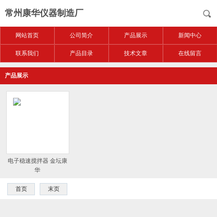
常州康华仪器制造厂
网站首页
公司简介
产品展示
新闻中心
联系我们
产品目录
技术文章
在线留言
产品展示
电子稳速搅拌器 金坛康
华
首页
末页