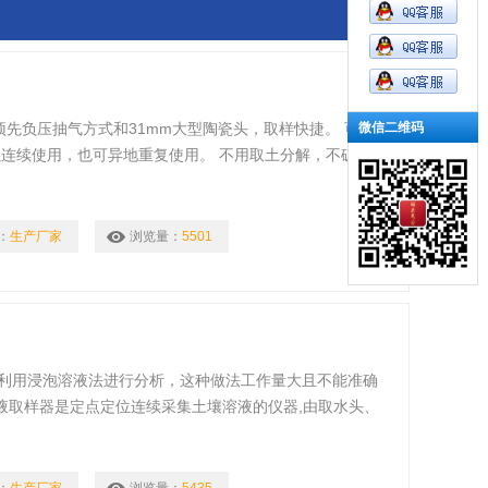
！
微信二维码
用预先负压抽气方式和31mm大型陶瓷头，取样快捷。 可用
以连续使用，也可异地重复使用。 不用取土分解，不破坏现
：
生产厂家
浏览量：
5501
利用浸泡溶液法进行分析，这种做法工作量大且不能准确
溶液取样器是定点定位连续采集土壤溶液的仪器,由取水头、
头可透过多种溶质，当取水头埋设在土壤中，可定位定时提取
种方法在土肥研究、土壤污染、水利部门、环境监测等领域