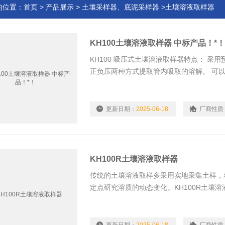
的位置：
首页
>
产品展示
>
土壤采样器、底泥采样器
>土壤溶液取样器
KH100土壤溶液取样器 中标产品！*
KH100 吸压式土壤溶液取样器特点： 采
正负压两种方式提取管内吸取的溶解。 可
场结构。
更新日期：
2025-06-18
厂商性质
KH100R土壤溶液取样器
传统的土壤溶液取样多采用实地采集土样，
定点研究溶质的动态变化。KH100R土壤
采样瓶和取水泵组成(如图1)。由于取水
土壤水/溶液来监测土壤溶质变化规律。这
得到广泛推广。