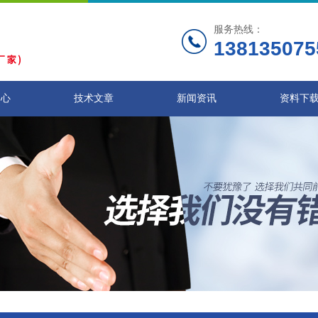
服务热线：
138135075
中心
技术文章
新闻资讯
资料下