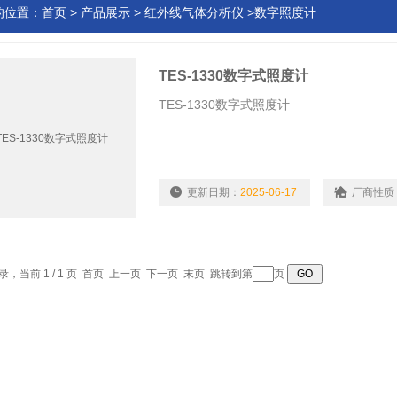
的位置：
首页
>
产品展示
>
红外线气体分析仪
>数字照度计
TES-1330数字式照度计
TES-1330数字式照度计
更新日期：
2025-06-17
厂商性质
记录，当前 1 / 1 页 首页 上一页 下一页 末页 跳转到第
页