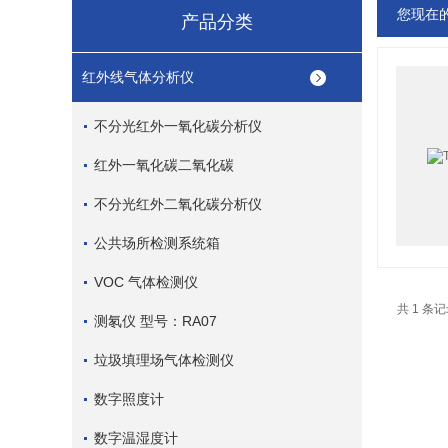
您现在
产品分类
红外线气体分析仪
不分光红外一氧化碳分析仪
红外一氧化碳二氧化碳
不分光红外二氧化碳分析仪
公共场所检测系统箱
VOC 气体检测仪
共 1 条
测氡仪 型号：RA07
垃圾填理场气体检测仪
数字照度计
数字温湿度计