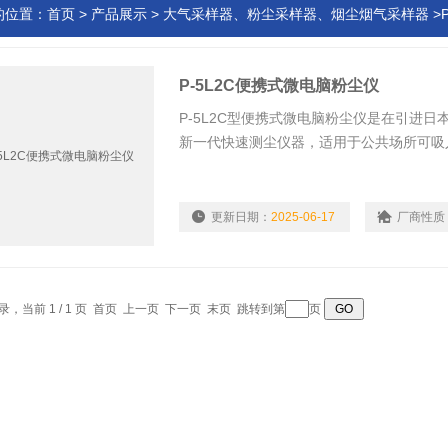
的位置：
首页
>
产品展示
>
大气采样器、粉尘采样器、烟尘烟气采样器
>
P-5L2C便携式微电脑粉尘仪
P-5L2C型便携式微电脑粉尘仪是在引进日
新一代快速测尘仪器，适用于公共场所可吸
生方面呼吸性粉尘、总粉尘的测定。近年来
Z的产品。
更新日期：
2025-06-17
厂商性质
记录，当前 1 / 1 页 首页 上一页 下一页 末页 跳转到第
页