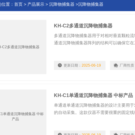
的位置：
首页
>
产品展示
>
沉降物捕集器
>沉降物捕集器
KH-C2多通道沉降物捕集器
多通道沉降物捕集器用于对相对垂直颗粒流
通道沉降物捕集器阵列的结构可以确保它在
降物捕集器阵列跟水流方向处于正确的角度
部件都可以拆卸。根据需要，主框架上面可
更新日期：
2025-06-19
厂商性质
KH-C1单通道沉降物捕集器 中标产品
单通道单通道沉降物捕集器的设计主要用于
的自动采集。这款仪器不需要很重的固定线
夹子装置使它可以更简单地连续附着在垂直