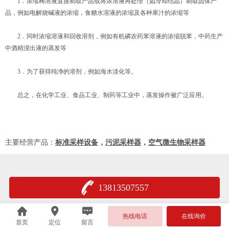
1．浓缩稀溶液直接制取产品或将浓溶液再处理（如冷却结晶）制取固体产
品，例如电解烧碱液的浓缩，食糖水溶液的浓缩及各种果汁的浓缩等
2．同时浓缩溶液和回收溶剂，例如有机磷农药苯溶液的浓缩脱苯，中药生产
中酒精浸出液的蒸发等
3．为了获得纯净的溶剂，例如海水淡化等。
总之，在化学工业、食品工业、制药等工业中，蒸发操作被广泛应用。
主要经营产品：
标准采样设备
，
污泥采样器
，
空气微生物采样器
13813507557
热线电话
在线询价
首页
定位
留言