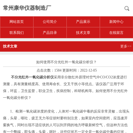
常州康华仪器制造厂
网站首页
公司简介
产品展示
新闻中心
联系我们
产品目录
技术文章
在线留言
技术文章
更多>>
如何使用不分光红外一氧化碳分析仪？
点击次数：1584 更新时间：2022-12-05
不分光红外一氧化碳分析仪
采用非分散红外原理对空气中CO/CO2浓度进行
测量，具有测量精度高、使用寿命长、交叉干扰小等优点。该仪器广泛用于环
保，环监，卫生监督，职业卫生，疾病控制，科研机构等。如何使用不分光红外
一氧化碳分析仪？
1、检测一氧化碳浓度的变化，人体对一氧化碳中毒的反应非常灵敏，出现头
痛，头晕，呕吐，疲乏无力等症状时要特别注意，如果室内空间密闭，应迅速开
窗换气，同时出现不适症状的人可以到开阔的地方呼吸新鲜空气，但这种方法也
有一个弊端，即头痛，头晕，呕吐，这些症状不一定全是一氧化碳中毒的症状，