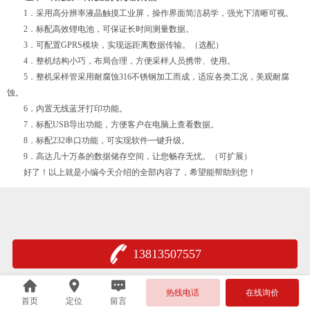
1．采用高分辨率液晶触摸工业屏，操作界面简洁易学，强光下清晰可视。
2．标配高效锂电池，可保证长时间测量数据。
3．可配置GPRS模块，实现远距离数据传输。（选配）
4．整机结构小巧，布局合理，方便采样人员携带、使用。
5．整机采样管采用耐腐蚀316不锈钢加工而成，适应各类工况，美观耐腐
蚀。
6．内置无线蓝牙打印功能。
7．标配USB导出功能，方便客户在电脑上查看数据。
8．标配232串口功能，可实现软件一键升级。
9．高达几十万条的数据储存空间，让您畅存无忧。（可扩展）
好了！以上就是小编今天介绍的全部内容了，希望能帮助到您！
13813507557
热线电话
在线询价
首页
定位
留言