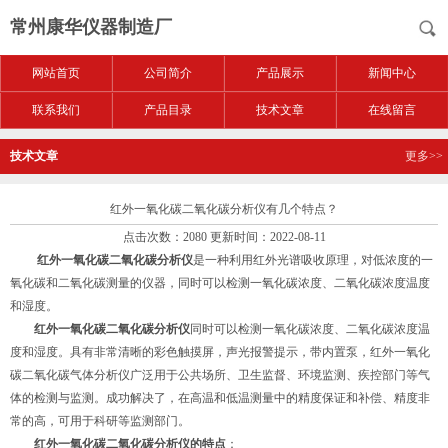
常州康华仪器制造厂
网站首页
公司简介
产品展示
新闻中心
联系我们
产品目录
技术文章
在线留言
技术文章
更多>>
红外一氧化碳二氧化碳分析仪有几个特点？
点击次数：2080 更新时间：2022-08-11
红外一氧化碳二氧化碳分析仪
是一种利用红外光谱吸收原理，对低浓度的一
氧化碳和二氧化碳测量的仪器，同时可以检测一氧化碳浓度、二氧化碳浓度温度
和湿度。
红外一氧化碳二氧化碳分析仪
同时可以检测一氧化碳浓度、二氧化碳浓度温
度和湿度。具有非常清晰的彩色触摸屏，声光报警提示，带内置泵，红外一氧化
碳二氧化碳气体分析仪广泛用于公共场所、卫生监督、环境监测、疾控部门等气
体的检测与监测。成功解决了，在高温和低温测量中的精度保证和补偿、精度非
常的高，可用于科研等监测部门。
红外一氧化碳二氧化碳分析仪的特点
：