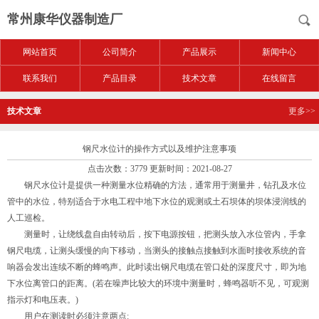
常州康华仪器制造厂
网站首页
公司简介
产品展示
新闻中心
联系我们
产品目录
技术文章
在线留言
技术文章
更多>>
钢尺水位计的操作方式以及维护注意事项
点击次数：3779 更新时间：2021-08-27
钢尺水位计是提供一种测量水位精确的方法，通常用于测量井，钻孔及水位
管中的水位，特别适合于水电工程中地下水位的观测或土石坝体的坝体浸润线的
人工巡检。
测量时，让绕线盘自由转动后，按下电源按钮，把测头放入水位管内，手拿
钢尺电缆，让测头缓慢的向下移动，当测头的接触点接触到水面时接收系统的音
响器会发出连续不断的蜂鸣声。此时读出钢尺电缆在管口处的深度尺寸，即为地
下水位离管口的距离。(若在噪声比较大的环境中测量时，蜂鸣器听不见，可观测
指示灯和电压表。)
用户在测读时必须注意两点: