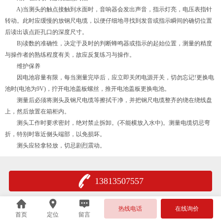
A)当测头的触点接触到水面时，音响器会发出声音，指示灯亮，电压表指针
转动。此时应缓慢的放钢尺电缆，以便仔细地寻找到发音或指示瞬间的确切位置
后读出该点距孔口的深度尺寸。
B)读数的准确性，决定于及时的判断蜂鸣器或指示的起始位置，测量的精度
与操作者的熟练程度有关，故应反复练习与操作。
维护保养
因电池容量有限，每当测量完毕后，应立即关闭电源开关，切勿忘记!更换电
池时(电池为9V)，拧开电池盖板螺丝，推开电池盖板更换电池。
测量后必须将测头及钢尺电缆等擦拭干净，并把钢尺电缆整齐的绕在绕线盘
上，然后放置在箱柜内。
测头工作时要求密封，绝对禁止拆卸。(不能横放入水中)。测量电缆切忌弯
折，特别时靠近侧头端部，以免损坏。
测头应轻拿轻放，切忌剧烈震动。
13813507557
热线电话
在线询价
首页
定位
留言