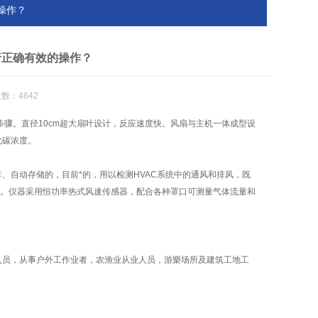
操作？
行正确有效的操作？
数：4642
骤。直径10cm超大扇叶设计，反应速度快。风扇与主机一体成型设
化碳浓度。
自动存储的，目前*的，用以检测HVAC系统中的通风和排风，既
成。仪器采用恒功率热式风速传感器，配合各种罩口可测量气体流量和
员，从事户外工作业者，农渔业从业人员，游樂场所及建筑工地工