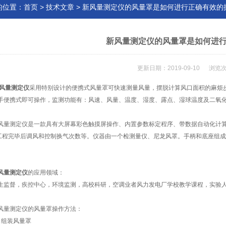
的位置：
首页
>
技术文章
> 新风量测定仪的风量罩是如何进行正确有效的
新风量测定仪的风量罩是如何进
更新日期：2019-09-10 浏览次
风量测定仪
采用特别设计的便携式风量罩可快速测量风量，摆脱计算风口面积的麻烦步
手便携式即可操作，监测功能有：风速、风量、温度、湿度、露点、湿球温度及二氧
测定仪是一款具有大屏幕彩色触摸屏操作、内置参数标定程序、带数据自动化计算、
C工程完毕后调风和控制换气次数等。仪器由一个检测量仪、尼龙风罩。手柄和底座组
风量测定仪
的应用领域：
督，疾控中心，环境监测，高校科研，空调业者风力发电厂学校教学课程，实验人
测定仪的风量罩操作方法：
组装风量罩