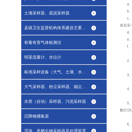
a、首
b、抬
土壤采样器、底泥采样器
c、抓
前后呈
县级卫生监督机构体系建设主要执法装备配置清单
d、再
e、重
有毒有害气体检测仪
f、重
明渠流量计、水位计
2、点
标准采样设备（大气、土壤、水质）
3、打
大气采样器、粉尘采样器、烟尘烟气采样器
4、将
水质（自动）采样器、污泥采样器
5、读
数(COU
沉降物捕集器
6、测
浮游、底栖生物采样器及处理装置