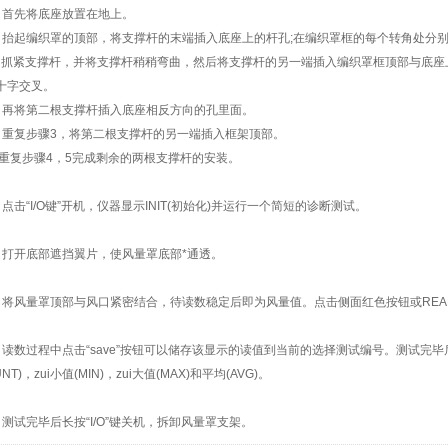
先将底座放置在地上。
起编织罩的顶部，将支撑杆的末端插入底座上的杆孔;在编织罩框的每个转角处分别
紧支撑杆，并将支撑杆稍稍弯曲，然后将支撑杆的另一端插入编织罩框顶部与底座
十字交叉。
将第二根支撑杆插入底座相反方向的孔里面。
复步骤3，将第二根支撑杆的另一端插入框架顶部。
复步骤4，5完成剩余的两根支撑杆的安装。
击“I/O键”开机，仪器显示INIT(初始化)并运行一个简短的诊断测试。
开底部遮挡翼片，使风量罩底部*通透。
风量罩顶部与风口紧密结合，待读数稳定后即为风量值。点击侧面红色按钮或READ
数过程中点击“save”按钮可以储存该显示的读值到当前的选择测试编号。测试完毕后
NT)，zui小值(MIN)，zui大值(MAX)和平均(AVG)。
试完毕后长按“I/O”键关机，拆卸风量罩支架。