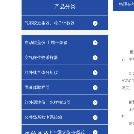
您现在
产品分类
气溶胶发生器、粒子计数器
自动旋盖仪 土壤干燥箱
新
空气微生物采样器
计，单
红外线气体分析仪
新风量
HVA
固液体取样器
温度。
红外测油仪、水样抽滤器
新
卫生监
厂。
公共场所检测系统箱
新风量
1、
pm2.5 pm10 粉尘测定仪-在线式