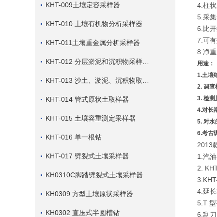
KHT-009土壤定容采样器
4.柱
5.采
KHT-010 土壤有机物分析采样器
6.比
7.可
KHT-011土壤重金属分析采样器
8.净重
KHT-012 分层淤泥和沉积物采样套件
用途：
1.土壤
KHT-013 沙土、淤泥、沉积物取样钻
2. 
3. 
KHT-014 管式原状土取样器
4.对
KHT-015 土壤容重测定采样器
5. 
6.考古
KHT-016 单一根钻
201
KHT-017 劈裂式土壤采样器
1.汽
2. 
KH0310C脚踏劈裂式土壤采样器
3.K
4.延
KH0309 方型土壤原状采样器
5.T 
KH0302 直压式半圆槽钻
6.刮