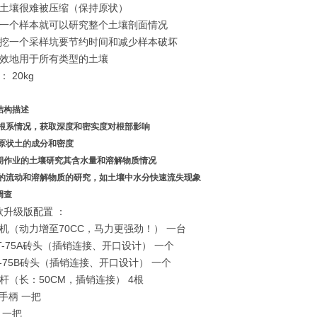
状土壤很难被压缩（保持原状）
集一个样本就可以研究整个土壤剖面情况
开挖一个采样坑要节约时间和减少样本破坏
有效地用于所有类型的土壤
： 20kg
结构描述
调查根系情况，获取深度和密实度对根部影响
检测原状土的成分和密度
长期作业的土壤研究其含水量和溶解物质情况
对水的流动和溶解物质的研究，如土壤中水分快速流失现象
调查
3款升级版配置 ：
油机（动力增至70CC，马力更强劲！） 一台
KHT-75A砖头（插销连接、开口设计） 一个
HT-75B砖头（插销连接、开口设计） 一个
长杆（长：50CM，插销连接） 4根
型手柄 一把
刀 一把