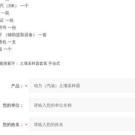
卷尺（3米） 一个
套 一双
格证 一份
说明书 一份
杠杆 （辅助提取设备） 一套
便携包 一支
箱 一个
索搜索字：
土壤采样器套装
手动式
产品：
您的单位：
您的姓名：