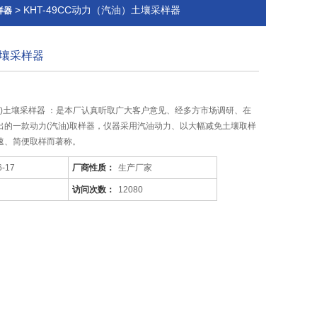
> KHT-49CC动力（汽油）土壤采样器
样器
壤采样器
力(汽油)土壤采样器 ：是本厂认真听取广大客户意见、经多方市场调研、在
出的一款动力(汽油)取样器，仪器采用汽油动力、以大幅减免土壤取样
速、简便取样而著称。
6-17
厂商性质：
生产厂家
访问次数：
12080