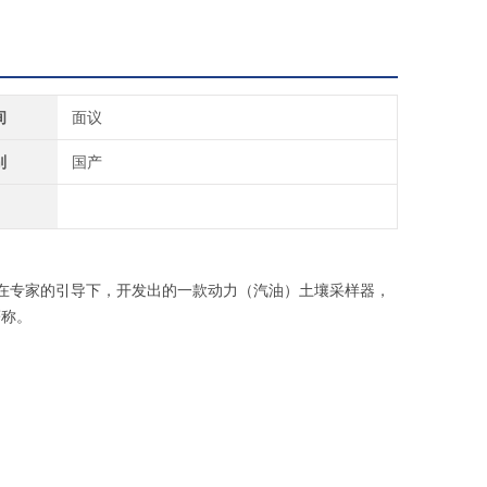
间
面议
别
国产
在专家的引导下，开发出的一款动力（汽油）土壤采样器，
著称。