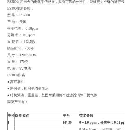
ES300采用当今的电化学传感器，具有可靠的分辨性，能够更为准确的进行气
ES300技术参数：
型 号：ES -300
产 地： 美国
检测范围： 0-30ppm
分辨 率： 0.01ppm
重 现 性： 1%读数
响应时间：<60秒
尺 寸： 120×63×38
重 量： 170克
电 源： 9V电池
ES300
特 点
● 高可靠性
● 瞬时值，时间平均值显示
● 结构紧凑，重量轻，坚固耐采用两个过滤器消除干扰气体
同类产品有：
序号
仪器名称
型号
技术参数
1
FP-30
0～1.0 ppm，
分辨率：0.01 pp
0.01～10ppm，分辨率：0.01 p