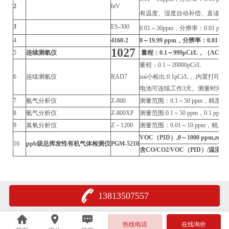
2
htV
有温度、湿度自动补偿、直读mg/
3
ES-300
0.01～30ppm，分辨率：0.01 pp
4
4160-2
0～19.99 ppm，
分辨率：0.01 p
1027
5
连续测氡仪
量程：0.1～999pCi/L，（AC
量程：0.1～20000pCi/L
6
连续测氡仪
RAD7
zui小检出:0.1pCi/L，.内置打
电池可连续工作3天。测量时间：
7
氨气分析仪
Z-800
测量范围：0.1～50 ppm，精度:0.1
8
氨气分析仪
Z-800XP
测量范围:0.1～50 ppm，0.1 pp
9
臭氧分析仪
Z－1200
测量范围：0.01～10 ppm，精度:0.0
VOC（PID）,0～1000 ppm,zui
10
ppb级总挥发性有机气体检测仪
PGM-5210
含CO/CO2/VOC（PID）/温湿
13813507557
热线电话
在线询价