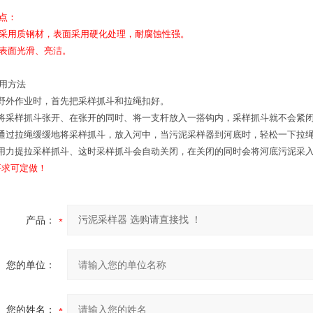
点：
产品采用质钢材，表面采用硬化处理，耐腐蚀性强。
产品表面光滑、亮洁。
用方法
 野外作业时，首先把采样抓斗和拉绳扣好。
 将采样抓斗张开、在张开的同时、将一支杆放入一搭钩内，采样抓斗就不会紧
 通过拉绳缓缓地将采样抓斗，放入河中，当污泥采样器到河底时，轻松一下拉
 用力提拉采样抓斗、这时采样抓斗会自动关闭，在关闭的同时会将河底污泥采
求可定做！
产品：
您的单位：
您的姓名：