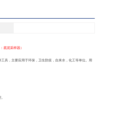
（又称：底泥采样器）
采样工具，主要应用于环保，卫生防疫，自来水，化工等单位。用
。
型。