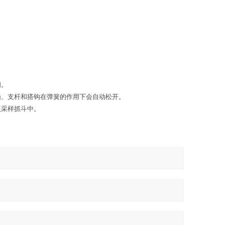
闭。
绳、支杆和搭钩在弹簧的作用下会自动松开。
入采样抓斗中。