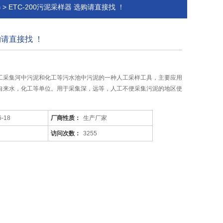
> ETC-200污泥采样器 选购请直接找 ！
器
购请直接找 ！
工采集河中污泥和化工等污水池中污泥的一种人工采样工具，主要应用
自来水，化工等单位。用于采集深，远等，人工不便采集污泥的地区使
6-18
厂商性质：
生产厂家
访问次数：
3255