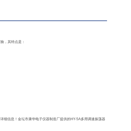
实验，其特点是：
器的详细信息！金坛市康华电子仪器制造厂提供的HY-5A多用调速振荡器