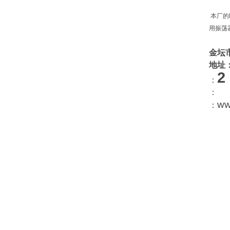
本厂的
用振荡
金坛
地址
2
：
：
ww
：