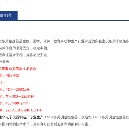
细介绍
5A型多用振荡器是生物、医学、环保、教育科研和生产行业常规的实验室设备用于振荡
与操作台用吸元固定，稳定牢固。
级调速运转平稳，操作简便安全。
带显示
5A多用调速振荡器技术参数：
式：回旋振荡
0
数：启动—260次/分
定：常开或0—120分钟
：480*400（mm）
220V±10% 50Hz±1 Hz
康华电子仪器制造厂专业生产
HY-5A多用调速振荡器，欢迎您HY-5A多用调速振荡
有国内外的技术水平，更有良好的售后服务和质的解决方案。