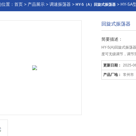
的位置：
首页
>
产品展示
>
调速振荡器
>
> HY-5
HY-5（A）回旋式振荡器
回旋式振荡器
简要描述：
HY-5(A)回旋式
度可无级调节，调节范
更新日期：
2025-0
产品厂地：
常州市