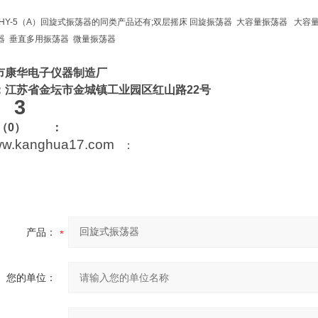
HY-5（A）回旋式振荡器的同类产品
还有
;
双层摇床
回旋振荡器
大容量振荡器
大容
器
垂直多用振荡器
微量振荡器
市康华电子仪器制造厂
：江苏省金坛市
金城镇工业园区
红山路
22
号
3
（
0
）
：
w.kanghua17.com
：
产品：
您的单位：