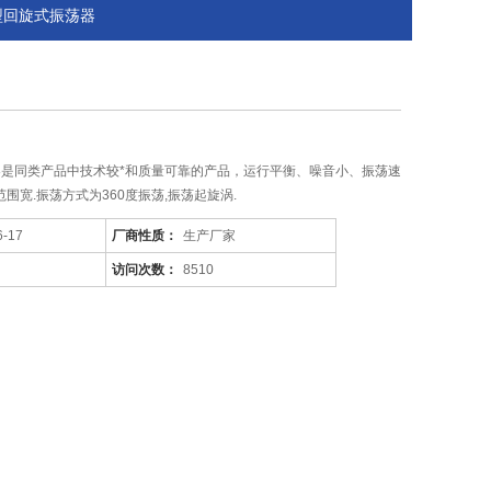
A型回旋式振荡器
振荡器是同类产品中技术较*和质量可靠的产品，运行平衡、噪音小、振荡速
围宽.振荡方式为360度振荡,振荡起旋涡.
6-17
厂商性质：
生产厂家
访问次数：
8510