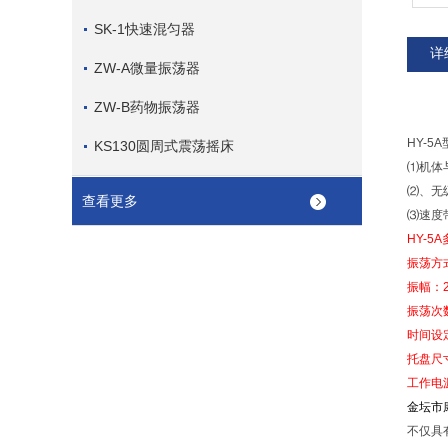
SK-1快速混匀器
详
ZW-A微量振荡器
ZW-B药物振荡器
HY-
KS130圆周式震荡摇床
⑴机体
⑵、无
查看更多
⑶速度
HY-
振荡方
振幅：2
振荡次
时间设
托盘尺寸
工作电源：
金坛市
不仅具