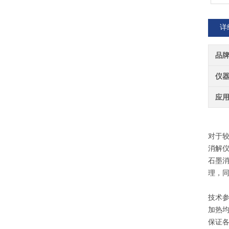
详
品
仪
应
消
对于
消解
石墨
理，同
技术
加热均
保证