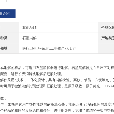
细介绍
牌
其他品牌
价格区
器种类
石墨消解
产地类
用领域
医疗卫生,环保,化工,生物产业,石油
解孔的尺寸可根据客户要求定做。
较易消解的样品，可选用石墨消解器进行消解。石墨消解器是在常压下对
仪配套，进行初级消解或消解后赶酸处理。
消解仪采用*技术，一体化设计，具有消解快速、高效、节能、方便等点，
时可用于微波消解的预处理和赶酸处理，是原子吸收、原子荧光、ICP-A
参数：
匀 加热体选用导热性能越的耐高温石墨，能保证各个消解孔间的温度均匀
各个样品的相同的反应温度和条件，进行批处理，克服了传统的平板电热