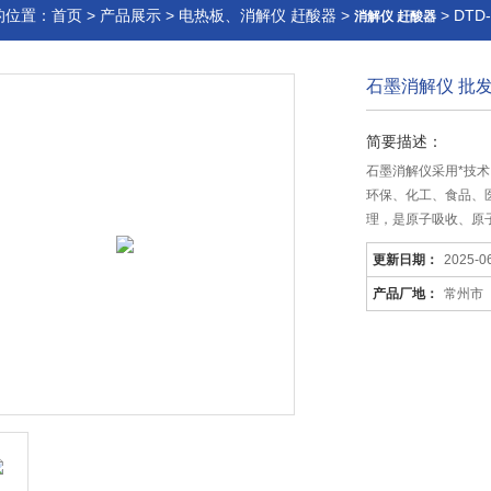
的位置：
首页
>
产品展示
>
电热板、消解仪 赶酸器
>
> DT
消解仪 赶酸器
石墨消解仪 批
简要描述：
石墨消解仪采用*技
环保、化工、食品、
理，是原子吸收、原子
更新日期：
2025-0
产品厂地：
常州市