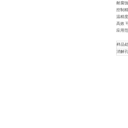
耐腐
控制精
温精度
高效 
应用
样品
消解