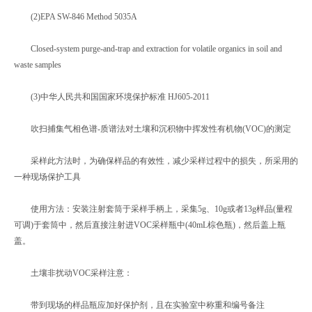
(2)EPA SW-846 Method 5035A
Closed-system purge-and-trap and extraction for volatile organics in soil and
waste samples
(3)中华人民共和国国家环境保护标准 HJ605-2011
吹扫捕集气相色谱-质谱法对土壤和沉积物中挥发性有机物(VOC)的测定
采样此方法时，为确保样品的有效性，减少采样过程中的损失，所采用的
一种现场保护工具
使用方法：安装注射套筒于采样手柄上，采集5g、10g或者13g样品(量程
可调)于套筒中，然后直接注射进VOC采样瓶中(40mL棕色瓶)，然后盖上瓶
盖。
土壤非扰动VOC采样注意：
带到现场的样品瓶应加好保护剂，且在实验室中称重和编号备注