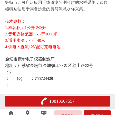
等特点。可广泛应用于缆道测船测验时的水样采集，该仪
器特别适用于高含沙量的黄河流域水样采集。
技术参数：
1.样容积：1公升 2公升
2.音频遥控范围：小于1000米
3.适用水深：小于40米
4.供电：直流12V配可充电电池
金坛市康华电子仪器制造厂
地址：江苏省金坛市
金城镇工业园区
红山路
号
22
：
2
： （
）
：
55724420
0
7
：
：
13813507557