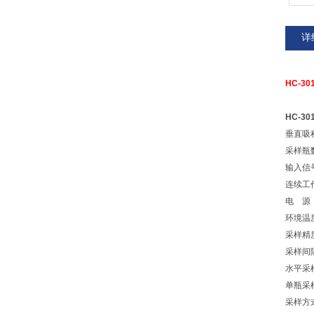
详
HC-
HC-3
垂直
采样瓶数
输入信
连续工
电 源：
环境温
采样精
采样间
水平采
单瓶采
采样方