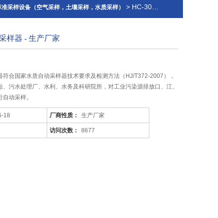
> HC-3012 便携式水质自动采样器 - 生产厂家
-标准采样设备（空气采样，土壤采样，水质采样）
样器 - 生产厂家
符合国家水质自动采样器技术要求及检测方法（HJ/T372-2007），
站、污水处理厂、水利、水务及科研院所，对工业污染源排放口、江、
行自动采样。
6-18
厂商性质：
生产厂家
访问次数：
8677