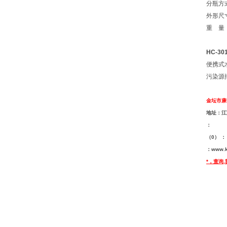
分瓶
外形尺
重 量
HC-3
便携式
污染源
金坛市康
地址：江
：
（0） ：
：
www.k
*，查询