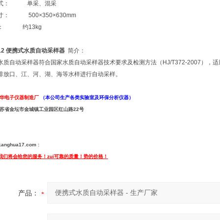
方式： 单采、混采
寸： 500×350×630mm
： 约13kg
012 便携式水质自动采样器
简介：
水质自动采样器符合国家水质自动采样器技术要求及检测方法（HJ/T372-2007
排放口、江、河、湖、海等水样进行自动采样。
华电子仪器制造厂
（本公司生产各类实验室及环保分析仪器）
苏省金坛市金城镇工业园区红山路22号
anghua17.com
:
,我们将会给您的服务！zui可靠的质量！势的价格！
产品：