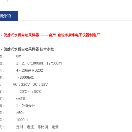
细介绍
3012 便携式水质自动采样器 —— 自产 金坛市康华电子仪器制造厂
012 便携式水质自动采样器
技术参数：
吸程： 8m
： 1、2、6*1000ml、12*500ml
号： 4～20mA RS232
作： ＞3000h/次
 AC：220V DC：12V.
度： —20℃～＋50℃
度： ≤±5%
隔： 1～240分钟
样： ≥50m
样： 1000ml
式： 定时、定流、等比例、定量