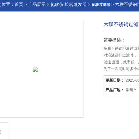
的位置：
首页
>
产品展示
>
氮吹仪 旋转蒸发器
>
> 六联不锈钢过
多联过滤器
六联不锈钢过滤器
简要描述：
多联不锈钢溶液过滤
对溶液进行过滤时，
滤速 度慢，效率低
为了一次同时对多个
更新日期：
2025-0
产品厂地：
常州市