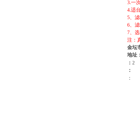
3.
4.
5、滤
6、
7、选
注：
金坛
地址
：
2
： 
：