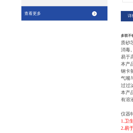
查看更多
详
多联不
质砂
消毒
易于
本产
钢卡
气嘴
过过
本产
有溶
仪器
1.
2.