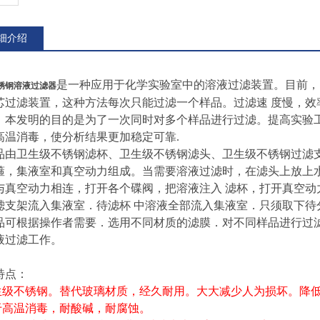
细介绍
是一种应用于化学实验室中的溶液过滤装置。目前，
锈钢溶液过滤器
芯过滤装置，这种方法每次只能过滤一个样品。过滤速 度慢，
。本发明的目的是为了一次同时对多个样品进行过滤。提高实验
高温消毒，使分析结果更加稳定可靠.
品由卫生级不锈钢滤杯、卫生级不锈钢滤头、卫生级不锈钢过滤
箍，集液室和真空动力组成。当需要溶液过滤时，在滤头上放上
与真空动力相连，打开各个碟阀，把溶液注入 滤杯，打开真空
滤支架流入集液室．待滤杯 中溶液全部流入集液室．只须取下待
品可根据操作者需要．选用不同材质的滤膜．对不同样品进行过
液过滤工作。
特点：
卫生级不锈钢。替代玻璃材质，经久耐用。大大减少人为损坏。降
易于高温消毒，耐酸碱，耐腐蚀。