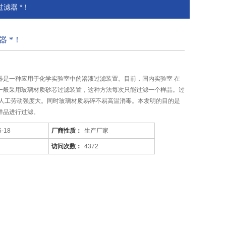
滤器 *！
 *！
器是一种应用于化学实验室中的溶液过滤装置。目前，国内实验室 在
一般采用玻璃材质砂芯过滤装置，这种方法每次只能过滤一个样品。过
．人工劳动强度大。同时玻璃材质易碎不易高温消毒。本发明的目的是
样品进行过滤。
6-18
厂商性质：
生产厂家
访问次数：
4372