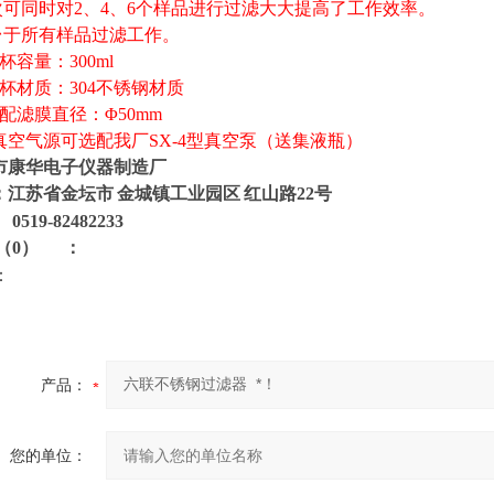
一次可同时对2、4、6个样品进行过滤大大提高了工作效率。
适台于所有样品过滤工作。
杯容量：300ml
滤杯材质：304不锈钢材质
配滤膜直径：Φ50mm
真空气源可选配我厂SX-4型真空泵（送集液瓶）
市康华电子仪器制造厂
：江苏省金坛市
金城镇工业园区
红山路
22
号
0519-82
482233
（
0
）
：
：
产品：
您的单位：