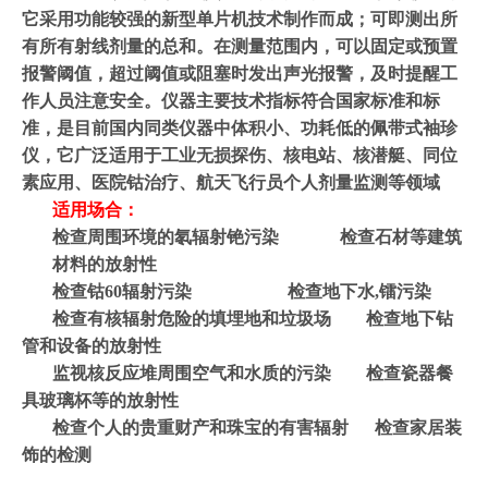
它采用功能较强的新型单片机技术制作而成；可即测出所
有所有射线剂量的总和。在测量范围内，可以固定或预置
报警阈值，超过阈值或阻塞时发出声光报警，及时提醒工
作人员注意安全。仪器主要技术指标符合国家标准和标
准，是目前国内同类仪器中体积小、功耗低的佩带式袖珍
仪，它广泛适用于工业无损探伤、核电站、核潜艇、同位
素应用、医院钴治疗、航天飞行员个人剂量监测等领域
适用场合：
检查周围环境的氡辐射铯污染
检查石材等建筑
材料的放射性
检查钴
60
辐射污染
检查地下水
,
镭污染
检查有核辐射危险的填埋地和垃圾场
检查地下钻
管和设备的放射性
监视核反应堆周围空气和水质的污染
检查瓷器餐
具玻璃杯等的放射性
检查个人的贵重财产和珠宝的有害辐射
检查家居装
饰的检测