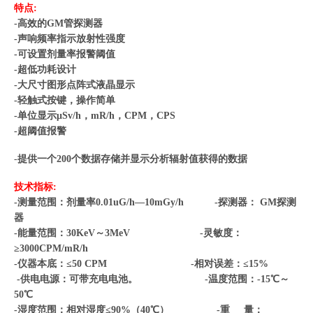
特点
:
-
高效的
GM
管探测器
-
声响频率指示放射性强度
-
可设置剂量率报警阈值
-
超低功耗设计
-
大尺寸图形点阵式液晶显示
-
轻触式按键，操作简单
-
单位显示
μSv/h
，
mR/h
，
CPM
，
CPS
-
超阈值报警
-
提供一个
200
个数据存储并显示分析辐射值获得的数据
技术指标
:
-
测量范围：
剂量率
0.01uG/h—10mGy/h -
探
测
器：
GM
探测
器
-
能量范围：
30KeV
～
3MeV -
灵
敏
度：
≥3000CPM/mR/h
-
仪器本底：
≤50 CPM -
相对误差：
≤15%
-
供电电源：可带充电电池。
-
温度范围：
-15
℃
～
50
℃
-
湿度范围：相对湿度
≤90%
（
40
℃
）
-
重
量：